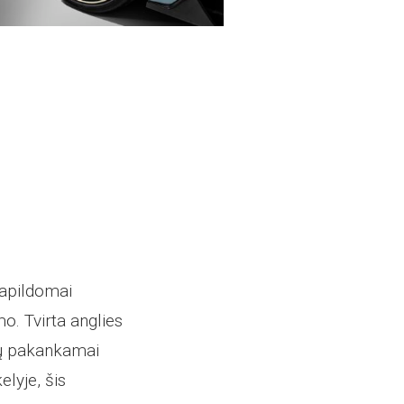
papildomai
o. Tvirta anglies
tų pakankamai
elyje, šis