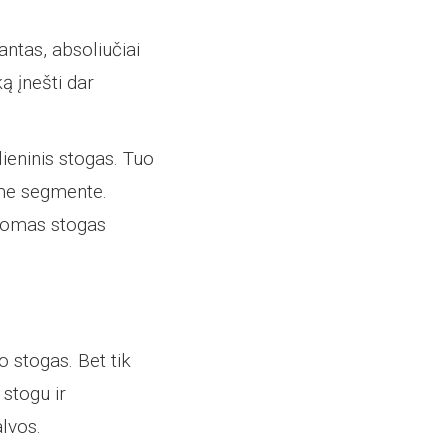
.
ntas, absoliučiai
ą įnešti dar
ieninis stogas. Tuo
iame segmente.
stomas stogas
o stogas. Bet tik
 stogu ir
alvos.