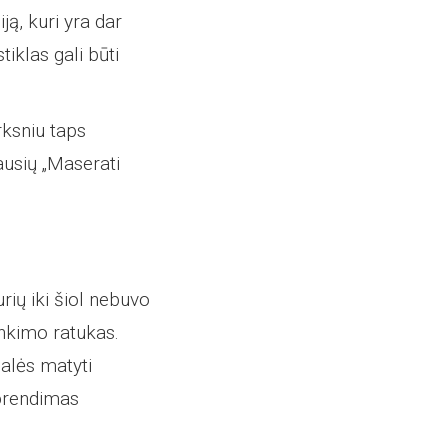
ą, kuri yra dar
iklas gali būti
rksniu taps
iausių „Maserati
rių iki šiol nebuvo
inkimo ratukas.
galės matyti
sprendimas