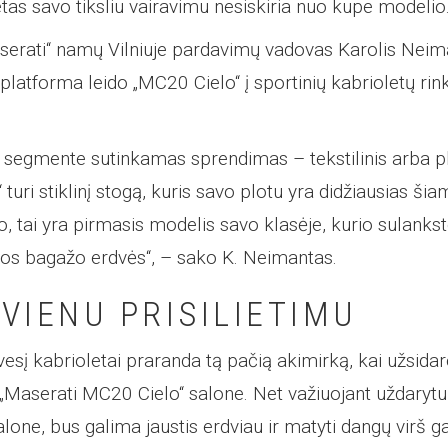
etas savo tiksliu vairavimu nesiskiria nuo kupe modelio
erati“ namų Vilniuje pardavimų vadovas Karolis Neima
latforma leido „MC20 Cielo“ į sportinių kabrioletų rink
.
 segmente sutinkamas sprendimas – tekstilinis arba pl
turi stiklinį stogą, kuris savo plotu yra didžiausias š
o, tai yra pirmasis modelis savo klasėje, kurio sulank
s bagažo erdvės“, – sako K. Neimantas.
VIENU PRISILIETIMU
esį kabrioletai praranda tą pačią akimirką, kai užsidar
e „Maserati MC20 Cielo“ salone. Net važiuojant uždarytu
lone, bus galima jaustis erdviau ir matyti dangų virš g