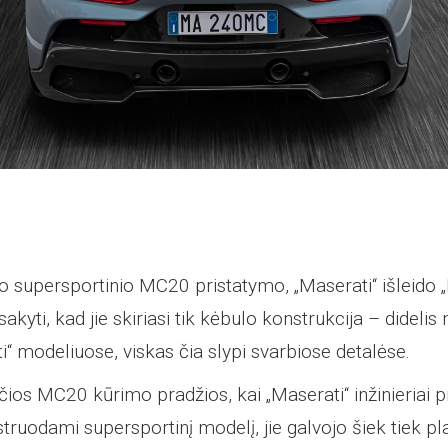
 supersportinio MC20 pristatymo, „Maserati“ išleido 
sakyti, kad jie skiriasi tik kėbulo konstrukcija – didelis
i“ modeliuose, viskas čia slypi svarbiose detalėse.
os MC20 kūrimo pradžios, kai „Maserati“ inžinieriai 
truodami supersportinį modelį, jie galvojo šiek tiek pl