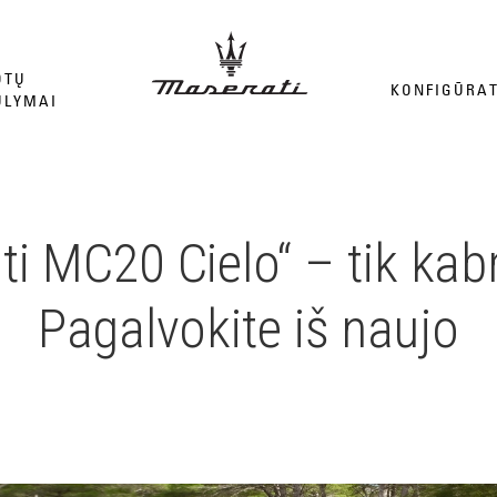
OTŲ
KONFIGŪRA
ŪLYMAI
i MC20 Cielo“ – tik kab
Pagalvokite iš naujo