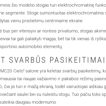
inis šio modelio stogas turi elektrochromatinę funkcij
me segmente. Stoge sumontuotas elektrochromatinis st
ytas vienu prisilietimu centriniame ekrane.
lė bus per intensyvi ar norėsis privatumo, stogas akimi
iai tai gali palaikyti magija, bet tai tik vienas iš ryšk
sportinio automobilio elementų.
ET SVARBŪS PASIKEITIMAI
 MC20 Cielo“ salone yra keletas svarbių pasikeitimų, ku
miausiai tai naujas važiavimo ir pakabos režimų pasir
, čia jis turi ir mažą ekraną, todėl vairuotojas aiškiau 
šviečiant saulei bei su nuleistu stogu. Tuo pačiu toks 
i suteikia daugiau modernumo.