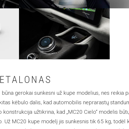
 ETALONAS
ai būna gerokai sunkesni už kupe modelius, nes reikia 
r kitas kėbulo dalis, kad automobilis neprarastų standum
konstrukcija užtikrina, kad „MC20 Cielo“ modelis bū
o. Už MC20 kupe modelį jis sunkesnis tik 65 kg, todėl k