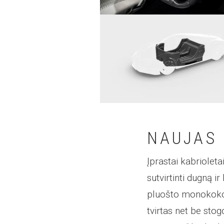
NAUJAS
Įprastai kabriolet
sutvirtinti dugną i
pluošto monokoko 
tvirtas net be stog