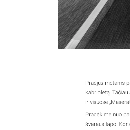
Praėjus metams po
kabrioletą. Tačiau 
ir visuose „Maserat
Pradėkime nuo pači
švaraus lapo. Kons