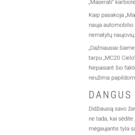
„Maserati“ karbiol
Kaip pasakoja „Mas
nauja automobilio p
nematytų naujovių
„Dažniausiai šiame
tarpu „MC20 Cielo“ 
Nepaisant šio fakt
neužima papildomo
DANGUS 
Didžiausią savo žav
ne tada, kai sėdit
mėgaujantis tyla sa