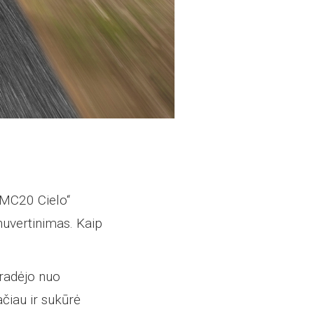
„MC20 Cielo“
 nuvertinimas. Kaip
pradėjo nuo
ačiau ir sukūrė