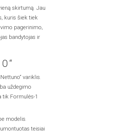
vieną skirtumą. Jau
 kuris šiek tiek
ravimo pagerinimo,
jas bandytojas ir
NO“
ettuno“ variklis.
guba uždegimo
a tik Formulės-1
pe modelis.
 sumontuotas teisiai