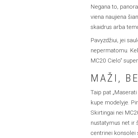
Negana to, panoram
viena naujiena šia
skaidrus arba temd
Pavyzdžiui, jei sau
nepermatomu. Keleiv
MC20 Cielo“ super
MAŽI, B
Taip pat „Maserati
kupe modelyje. Pir
Skirtingai nei MC20
nustatymus net ir 
centrinei konsole