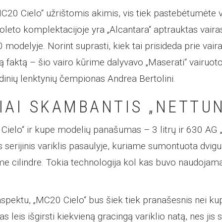
MC20 Cielo“ užrištomis akimis, vis tiek pastebėtumėte 
oleto komplektacijoje yra „Alcantara“ aptrauktas vairas,
 modelyje. Norint suprasti, kiek tai prisideda prie vai
ną faktą – šio vairo kūrime dalyvavo „Maserati“ vairuoto
dinių lenktynių čempionas Andrea Bertolini.
IAI SKAMBANTIS „NETTU
Cielo“ ir kupe modelių panašumas – 3 litrų ir 630 AG „N
s serijinis variklis pasaulyje, kuriame sumontuota dvi
e cilindre. Tokia technologija kol kas buvo naudojam
 aspektu, „MC20 Cielo“ bus šiek tiek pranašesnis nei ku
 leis išgirsti kiekvieną gracingą variklio natą, nes jis