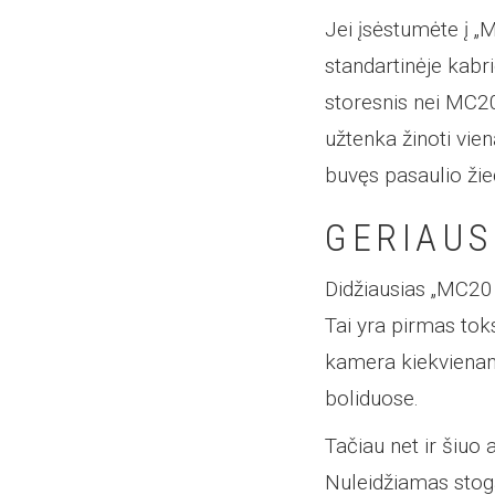
Jei įsėstumėte į „
standartinėje kabri
storesnis nei MC20
užtenka žinoti vie
buvęs pasaulio žie
GERIAUS
Didžiausias „MC20 
Tai yra pirmas tok
kamera kiekvienam
boliduose.
Tačiau net ir šiuo
Nuleidžiamas stogas